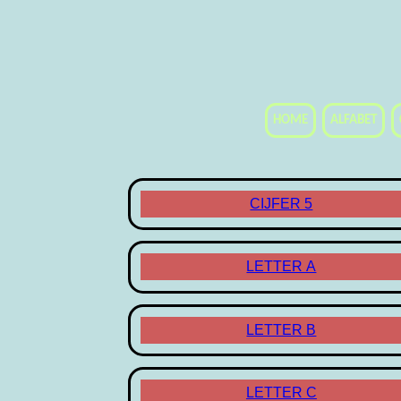
HOME
ALFABET
CIJFER 5
LETTER A
LETTER B
LETTER C