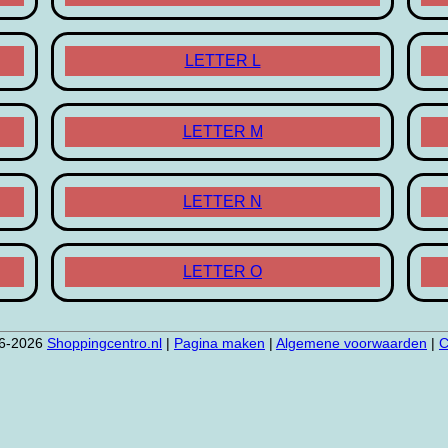
LETTER L
LETTER M
LETTER N
LETTER O
6-2026
Shoppingcentro.nl
|
Pagina maken
|
Algemene voorwaarden
|
C