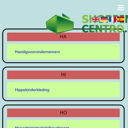
HA
Handigvoorondernemers
HI
Hippekinderkleding
HO
Hoeadministratiebijhoudenzzp