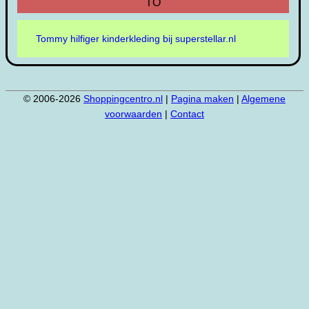
TO
Tommy hilfiger kinderkleding bij superstellar.nl
© 2006-2026
Shoppingcentro.nl
|
Pagina maken
|
Algemene
voorwaarden
|
Contact