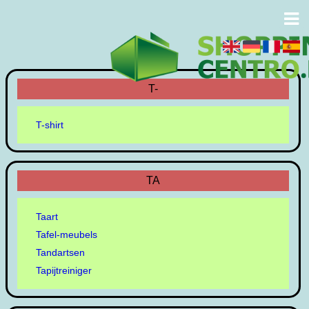
T-
T-shirt
TA
Taart
Tafel-meubels
Tandartsen
Tapijtreiniger