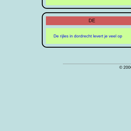
DE
De rijles in dordrecht levert je veel op
© 200