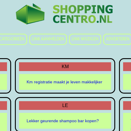
CATEGORIEËN
LINK AANMELDEN
LINK WIJZIGEN
ADVERTEREN
KM
Km registratie maakt je leven makkelijker
LE
Lekker geurende shampoo bar kopen?