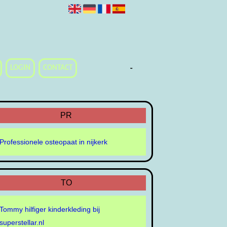
-
-
-
-
-
-
-
LOGIN
CONTACT
PR
Professionele osteopaat in nijkerk
TO
Tommy hilfiger kinderkleding bij
superstellar.nl