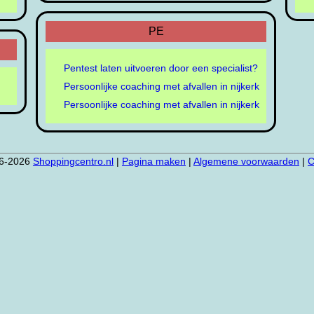
PE
Pentest laten uitvoeren door een specialist?
Persoonlijke coaching met afvallen in nijkerk
Persoonlijke coaching met afvallen in nijkerk
6-2026
Shoppingcentro.nl
|
Pagina maken
|
Algemene voorwaarden
|
C