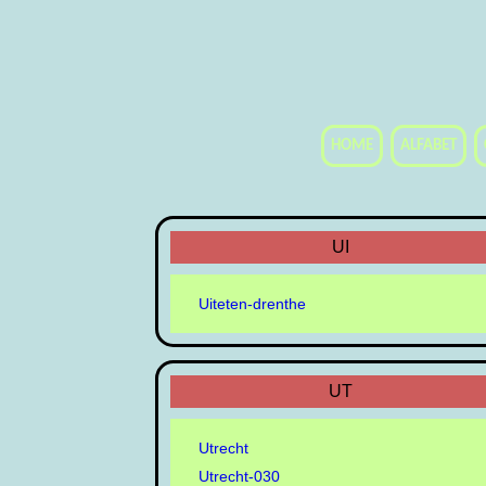
HOME
ALFABET
UI
Uiteten-drenthe
UT
Utrecht
Utrecht-030