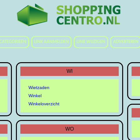
CATEGORIEËN
LINK AANMELDEN
LINK WIJZIGEN
ADVERTEREN
WI
Wietzaden
Winkel
Winkeloverzicht
WO