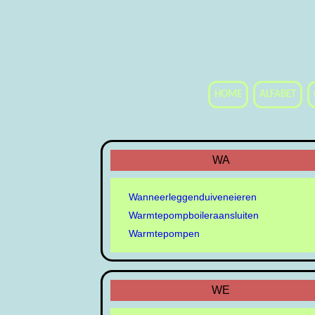
HOME
ALFABET
WA
Wanneerleggenduiveneieren
Warmtepompboileraansluiten
Warmtepompen
WE