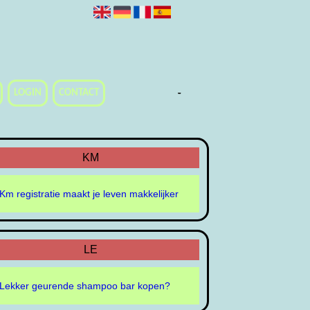
-
-
-
-
-
-
-
LOGIN
CONTACT
KM
Km registratie maakt je leven makkelijker
LE
Lekker geurende shampoo bar kopen?